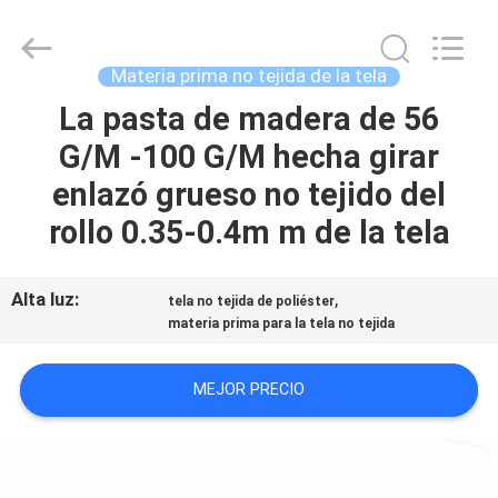
New
Material
CO.,LTD.
All
Rights
Materia prima no tejida de la tela
Reserved.
Developed
La pasta de madera de 56
HOGAR
by
ECER
G/M -100 G/M hecha girar
PRODUCTOS
enlazó grueso no tejido del
rollo 0.35-0.4m m de la tela
SOBRE
NOSOTROS
Alta luz:
,
tela no tejida de poliéster
materia prima para la tela no tejida
VIAJE
MEJOR PRECIO
DE
LA
FÁBRICA