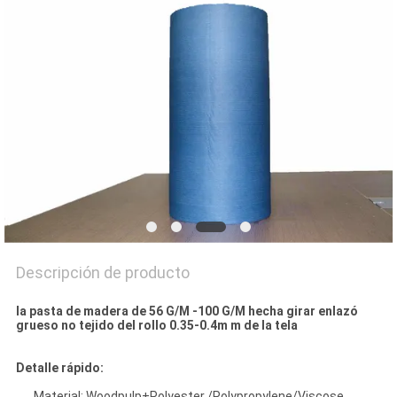
CONTROL
DE
CALIDAD
ÉNTRENOS
EN
CONTACTO
CON
Descripción de producto
NOTICIAS
la pasta de madera de 56 G/M -100 G/M hecha girar enlazó
grueso no tejido del rollo 0.35-0.4m m de la tela
PIDA
Detalle rápido:
UNA
Material: Woodpulp+Polyester /Polypropylene/Viscose