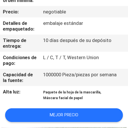
orden mínima:
Precio:
negotiable
CONTROL
DE
Detalles de
embalaje estándar
empaquetado:
CALIDAD
Tiempo de
10 días después de su depósito
entrega:
ÉNTRENOS
Condiciones de
L / C, T / T, Western Union
EN
pago:
CONTACTO
Capacidad de
1000000 Pieza/piezas por semana
CON
la fuente:
Alta luz:
,
Paquete de la hoja de la mascarilla
PIDA
Máscara facial de papel
UNA
MEJOR PRECIO
CITA