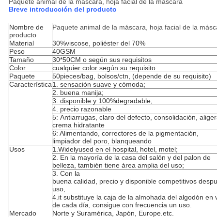
Paquete animal de la máscara, hoja facial de la máscara
Breve introducción del producto
Nombre de
Paquete animal de la máscara, hoja facial de la másc
producto
Material
30%viscose, poliéster del 70%
Peso
40GSM
Tamaño
30*50CM o según sus requisitos
Color
cualquier color según su requisito
Paquete
50pieces/bag, bolsos/ctn, (depende de su requisito)
Característica
1. sensación suave y cómoda;
2. buena manija;
3. disponible y 100%degradable;
4. precio razonable
5: Antiarrugas, claro del defecto, consolidación, alige
crema hidratante
6: Alimentando, correctores de la pigmentación,
limpiador del poro, blanqueando
Usos
1.Widelyused en el hospital, hotel, motel;
2. En la mayoría de la casa del salón y del palon de
belleza, también tiene área amplia del uso;
3. Con la
buena calidad, precio y disponible competitivos desp
uso,
4.it substituye la caja de la almohada del algodón en 
de cada día, consigue con frecuencia un uso.
Mercado
Norte y Suramérica, Japón, Europe.etc.