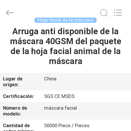
la
hoja
de
la
máscara
Hoja facial de la máscara
Proveedor.
Copyright
©
Arruga anti disponible de la
HOGAR
2015
-
máscara 40GSM del paquete
2025
spunlacenonwovenfabric.com.
All
PRODUCTOS
de la hoja facial animal de la
Rights
Reserved.
Developed
máscara
by
ECER
SOBRE
NOSOTROS
Lugar de
China
origen:
VIAJE
Certificación:
SGS CE MSDS
DE
Número de
máscara facial
modelo:
LA
FÁBRICA
Cantidad de
50000 Piece / Pieces