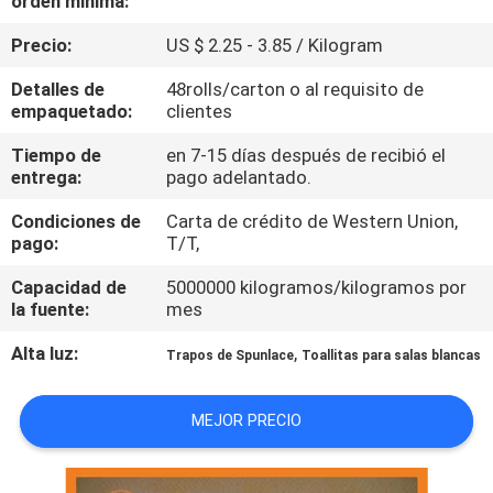
orden mínima:
Precio:
US $ 2.25 - 3.85 / Kilogram
CONTROL
DE
Detalles de
48rolls/carton o al requisito de
empaquetado:
clientes
CALIDAD
Tiempo de
en 7-15 días después de recibió el
entrega:
pago adelantado.
ÉNTRENOS
Condiciones de
Carta de crédito de Western Union,
EN
pago:
T/T,
CONTACTO
Capacidad de
5000000 kilogramos/kilogramos por
CON
la fuente:
mes
Alta luz:
,
Trapos de Spunlace
Toallitas para salas blancas
NOTICIAS
MEJOR PRECIO
PIDA
UNA