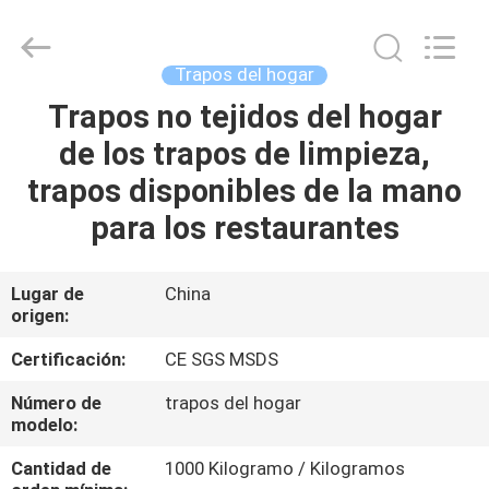
New
Material
CO.,LTD.
All
Rights
Trapos del hogar
Reserved.
Developed
by
Trapos no tejidos del hogar
HOGAR
ECER
de los trapos de limpieza,
PRODUCTOS
trapos disponibles de la mano
para los restaurantes
SOBRE
NOSOTROS
Lugar de
China
origen:
VIAJE
Certificación:
CE SGS MSDS
DE
Número de
trapos del hogar
modelo:
LA
FÁBRICA
Cantidad de
1000 Kilogramo / Kilogramos