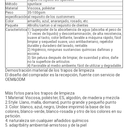
Método
spunlace
Material
Viscosa, poliéster
Peso
35-100gsm
especificación
al requisito de los custonmers
Color
amarillo, azul, anaranjado, rosado, etc.
Paquete
48rolls/carton o al requisito de clientes
Característica
1) Superpoder de la absorbencia de agua (absorba el peso de
17 veces de líquido) y descontaminación, de alta resistencia,
suave al tacto, color brillante, lavable a máquina rápido, fácil
limpiar y sequedad suave, uso antibacteriano, repetidor
durable y duradero del lavado, rentable.
2) Higiénico, ningunas sustancias químicas dañinas y
escoria.
3) Sin pelusa después de limpiar, de suavidad y alise, dañe
no la superficie de artículos.
4) Favorable al medio ambiente, fácil de utilizar y degradable.
Demostración material de los trapos de limpieza
El diseño del comprador es la recepción, fuente con servicio de
OEM&ODM
Más fotos para los trapos de limpieza
1.Material: Viscosa, poliéster, ES, algodón, de madera y mezcla
2.Style: Llano, malla, diomand, punto grande y pequeño punto
3. Color: blanco, azul, negro, Undee imprimió la base de los
colores, blanco-verde, blanco-rosada y otro de los colores en su
petición.
4. naturaleza sin cualquier añadidos químicos
5. adaptbility ambiental-amistoso y de la piel