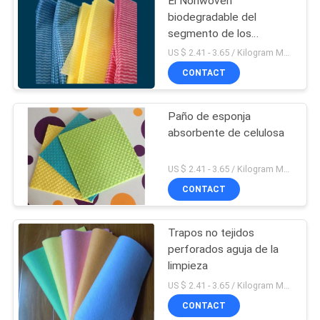
El Nonwoven
biodegradable del
segmento de los
productos de limpieza
US $ 2.41 - 3.65 / Kilogram MOQ:1000 Kilogramo / Kilogramos
limpia los 30*50*50cm
CONTACT
Paño de esponja
absorbente de celulosa
US $ 2.41 - 3.65 / Kilogram MOQ:10000 Piece / Pieces
CONTACT
Trapos no tejidos
perforados aguja de la
limpieza
US $ 2.41 - 3.65 / Kilogram MOQ:1000 Kilogramo / Kilogramos
CONTACT