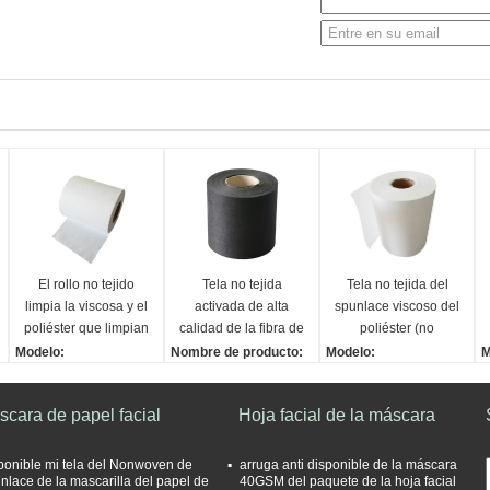
El rollo no tejido
Tela no tejida
Tela no tejida del
limpia la viscosa y el
activada de alta
spunlace viscoso del
poliéster que limpian
calidad de la fibra de
poliéster (no
la tela no tejida de
carbono del filtro del
tejida/no tejida/rollo)
Modelo:
Nombre de producto:
Modelo:
M
los trapos secos
negro de la
Llano
nonwoven actived del c
Llano
L
mascarilla
Anchura:
arbono
Anchura:
A
scara de papel facial
Hoja facial de la máscara
Modificado para requisi
Tecnología:
Modificado para requisi
M
tos particulares
Spunlaced
tos particulares
t
Uso:
Composición:
Uso:
U
ponible mi tela del Nonwoven de
arruga anti disponible de la máscara
nlace de la mascarilla del papel de
40GSM del paquete de la hoja facial
Hospital, hogar
carbono actived
Hospital, hogar
H