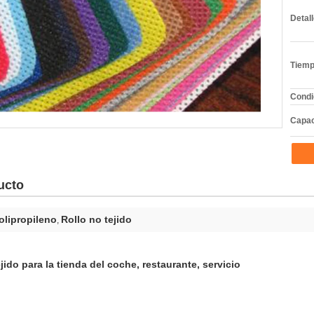
Detal
Tiemp
Condi
Capac
ucto
polipropileno
Rollo no tejido
,
jido para la tienda del coche, restaurante, servicio