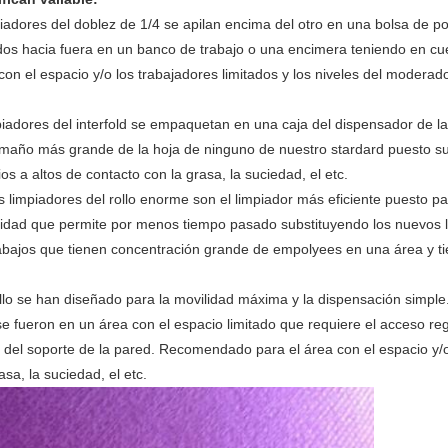
iadores del doblez de 1/4 se apilan encima del otro en una bolsa de pol
os hacia fuera en un banco de trabajo o una encimera teniendo en cuen
n el espacio y/o los trabajadores limitados y los niveles del moderado
piadores del interfold se empaquetan en una caja del dispensador de la c
tamaño más grande de la hoja de ninguno de nuestro stardard puesto 
s a altos de contacto con la grasa, la suciedad, el etc.
 limpiadores del rollo enorme son el limpiador más eficiente puesto pa
idad que permite por menos tiempo pasado substituyendo los nuevos 
ajos que tienen concentración grande de empolyees en una área y tie
ollo se han diseñado para la movilidad máxima y la dispensación simpl
se fueron en un área con el espacio limitado que requiere el acceso regu
 del soporte de la pared.
Recomendado para el área con el espacio y/o l
sa, la suciedad, el etc.