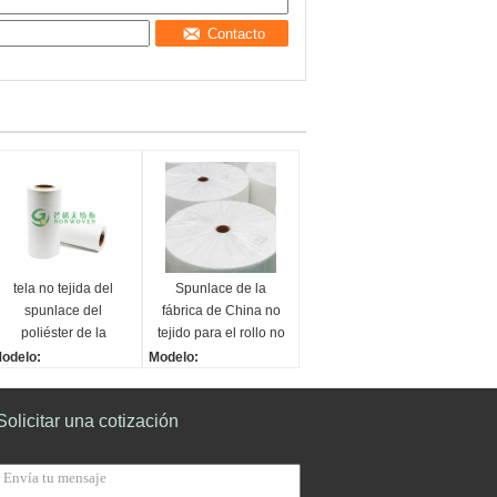
Contacto
tela no tejida del
Spunlace de la
spunlace del
fábrica de China no
poliéster de la
tejido para el rollo no
viscosa el 80% del
tejido del spunlace
odelo:
Modelo:
20%
de la tela 40gsm del
lano
Llano
spunlace de los
nchura:
Anchura:
Solicitar una cotización
mojado-trapos
odificado para requisi
Modificado para requisi
os particulares
tos particulares
so:
Uso:
ospital
Hospital