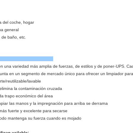
da del coche,
hogar
ina general
o de baño, etc.
sticas
en una variedad más amplia de fuerzas, de estilos y de poner-UPS. Ca
unta en un segmento de mercado único para ofrecer un limpiador para
e/reutilizable/lavable
 elimina la contaminación cruzada
da trapo económico del área
mpiar las manos y la impregnación para arriba se derrama
más fuerte y excelente para secarse
todo mantenga su fuerza cuando es mojado
ento clasifican vailable: