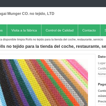
gai Munger CO. no tejido, LTD
os
Visita a la fábrica
Control de Calidad
Contacto
a disponible limpia Rolls no tejido para la tienda del coche, restaurante, servicio
ls no tejido para la tienda del coche, restaurante, se
Dato
Lugar 
Certif
Númer
Pago
Canti
mínim
Preci