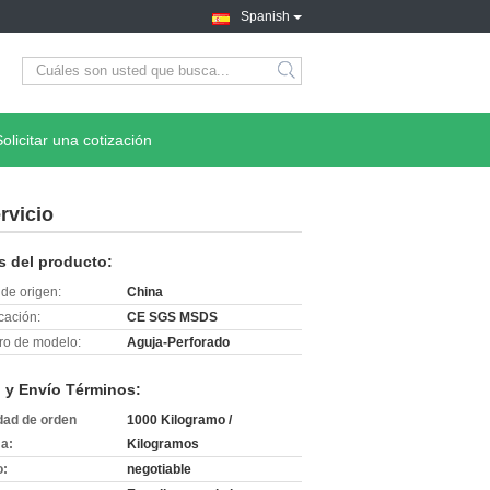
Spanish
search
Solicitar una cotización
rvicio
s del producto:
de origen:
China
icación:
CE SGS MSDS
o de modelo:
Aguja-Perforado
 y Envío Términos:
dad de orden
1000 Kilogramo /
a:
Kilogramos
o:
negotiable