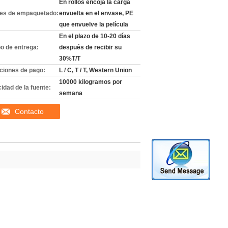
En rollos encoja la carga
les de empaquetado:
envuelta en el envase, PE
que envuelve la película
En el plazo de 10-20 días
o de entrega:
después de recibir su
30%T/T
ciones de pago:
L / C, T / T, Western Union
10000 kilogramos por
idad de la fuente:
semana
Contacto