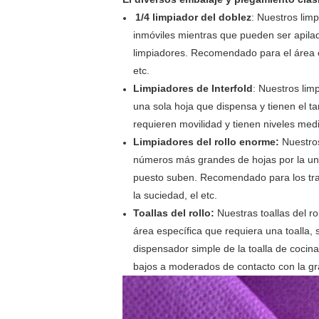
1/4 limpiador del doblez
: Nuestros limp
inmóviles mientras que pueden ser apilad
limpiadores. Recomendado para el área co
etc.
Limpiadores de Interfold
: Nuestros lim
una sola hoja que dispensa y tienen el 
requieren movilidad y tienen niveles medio
Limpiadores del rollo enorme:
Nuestros
números más grandes de hojas por la un
puesto suben.
Recomendado para los trab
la suciedad, el etc.
Toallas del rollo:
Nuestras toallas del r
área específica que requiera una toalla, 
dispensador simple de la toalla de cocina
bajos a moderados de contacto con la gra